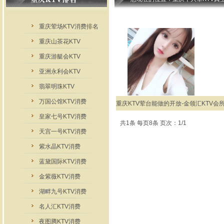
重庆荤场KTV消费排名
重庆山茶花KTV
重庆游艇会KTV
亚洲永利会KTV
翡翠明珠KTV
万国公馆KTV消费
重庆KTV荤台能做的开放-金领汇KTV会
皇家七号KTV消费
共1条 每页8条 页次：1/1
天宫一号KTV消费
紫水晶KTV消费
蓝黛国际KTV消费
金紫薇KTV消费
湖畔九号KTV消费
名人汇KTV消费
夜图腾KTV消费