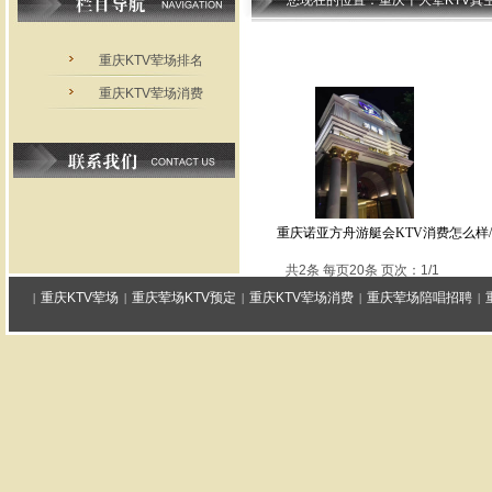
您现在的位置：
重庆十大荤KTV真
重庆KTV荤场排名
重庆KTV荤场消费
重庆诺亚方舟游艇会KTV消费怎么样
共2条 每页20条 页次：1/1
重庆KTV荤场
重庆荤场KTV预定
重庆KTV荤场消费
重庆荤场陪唱招聘
|
|
|
|
|