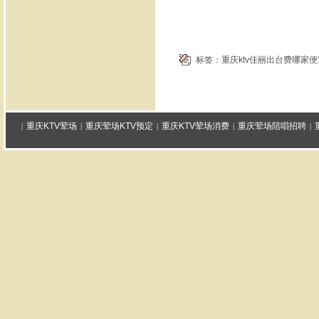
标签：
重庆ktv佳丽出台费哪家便
重庆KTV荤场
重庆荤场KTV预定
重庆KTV荤场消费
重庆荤场陪唱招聘
|
|
|
|
|